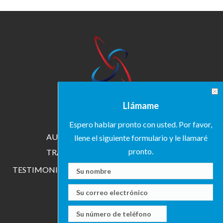
INICIO
SOBRE KAREN
Llámame
ESPECIALIDADES
Espero hablar pronto con usted. Por favor,
AUTORA
CONFERENCISTA
llene el siguiente formulario y le llamaré
pronto.
TRAINER
INVESTIGADORA
TESTIMONIOS
MEDIA
EVENTOS
CONTACTO
BLOG