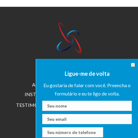
HOME
SOBRE KAREN
Ligue-me de volta
ESPECIALIZAÇÃO
AUTORA
PALESTRANTE
Eu gostaria de falar com você. Preencha o
formulário e eu te ligo de volta.
INSTRUTORA
PESQUISADORA
TESTIMONIALS
MEDIA
EVENTS
BLOG
CONTATO