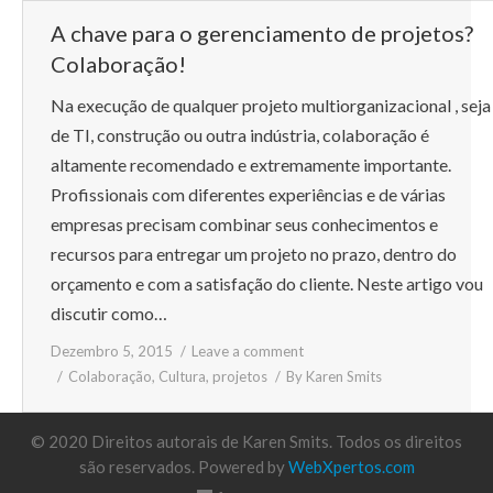
A chave para o gerenciamento de projetos?
Colaboração!
Na execução de qualquer projeto multiorganizacional , seja
de TI, construção ou outra indústria, colaboração é
altamente recomendado e extremamente importante.
Profissionais com diferentes experiências e de várias
empresas precisam combinar seus conhecimentos e
recursos para entregar um projeto no prazo, dentro do
orçamento e com a satisfação do cliente. Neste artigo vou
discutir como…
Dezembro 5, 2015
Leave a comment
Colaboração
,
Cultura
,
projetos
By
Karen Smits
© 2020 Direitos autorais de Karen Smits. Todos os direitos
são reservados. Powered by
WebXpertos.com